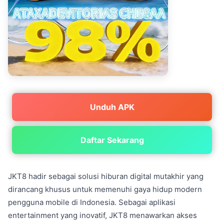
Unduh APK
Daftar Sekarang
JKT8 hadir sebagai solusi hiburan digital mutakhir yang
dirancang khusus untuk memenuhi gaya hidup modern
pengguna mobile di Indonesia. Sebagai aplikasi
entertainment yang inovatif, JKT8 menawarkan akses