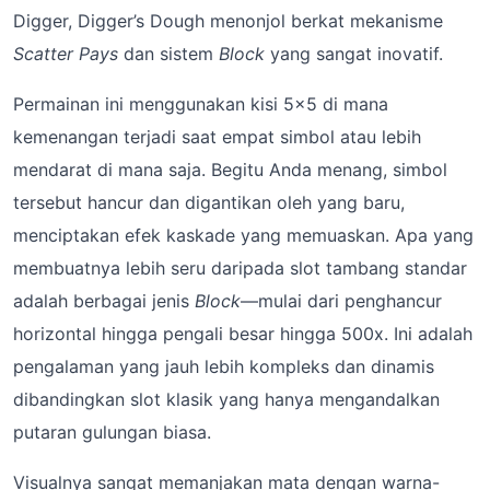
Digger, Digger’s Dough menonjol berkat mekanisme
Scatter Pays
dan sistem
Block
yang sangat inovatif.
Permainan ini menggunakan kisi 5×5 di mana
kemenangan terjadi saat empat simbol atau lebih
mendarat di mana saja. Begitu Anda menang, simbol
tersebut hancur dan digantikan oleh yang baru,
menciptakan efek kaskade yang memuaskan. Apa yang
membuatnya lebih seru daripada slot tambang standar
adalah berbagai jenis
Block
—mulai dari penghancur
horizontal hingga pengali besar hingga 500x. Ini adalah
pengalaman yang jauh lebih kompleks dan dinamis
dibandingkan slot klasik yang hanya mengandalkan
putaran gulungan biasa.
Visualnya sangat memanjakan mata dengan warna-