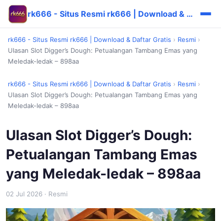
rk666 - Situs Resmi rk666 | Download & Daftar Gratis
rk666 - Situs Resmi rk666 | Download & Daftar Gratis
›
Resmi
›
Ulasan Slot Digger’s Dough: Petualangan Tambang Emas yang
Meledak-ledak – 898aa
rk666 - Situs Resmi rk666 | Download & Daftar Gratis
›
Resmi
›
Ulasan Slot Digger’s Dough: Petualangan Tambang Emas yang
Meledak-ledak – 898aa
Ulasan Slot Digger’s Dough:
Petualangan Tambang Emas
yang Meledak-ledak – 898aa
02 Jul 2026
· Resmi