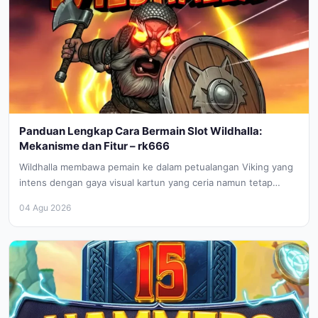
Panduan Lengkap Cara Bermain Slot Wildhalla:
Mekanisme dan Fitur – rk666
Wildhalla membawa pemain ke dalam petualangan Viking yang
intens dengan gaya visual kartun yang ceria namun tetap
terasa epik. Saat...
04 Agu 2026